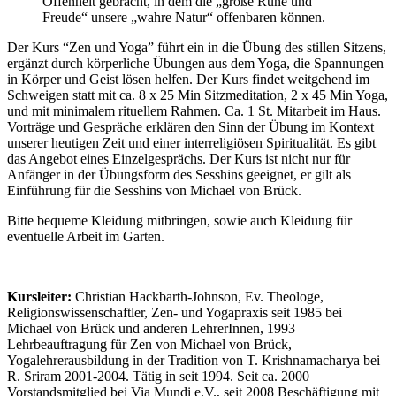
Offenheit gebracht, in dem die „große Ruhe und
Freude“ unsere „wahre Natur“ offenbaren können.
Der Kurs “Zen und Yoga” führt ein in die Übung des stillen Sitzens,
ergänzt durch körperliche Übungen aus dem Yoga, die Spannungen
in Körper und Geist lösen helfen. Der Kurs findet weitgehend im
Schweigen statt mit ca. 8 x 25 Min Sitzmeditation, 2 x 45 Min Yoga,
und mit minimalem rituellem Rahmen. Ca. 1 St. Mitarbeit im Haus.
Vorträge und Gespräche erklären den Sinn der Übung im Kontext
unserer heutigen Zeit und einer interreligiösen Spiritualität. Es gibt
das Angebot eines Einzelgesprächs. Der Kurs ist nicht nur für
Anfänger in der Übungsform des Sesshins geeignet, er gilt als
Einführung für die Sesshins von Michael von Brück.
Bitte bequeme Kleidung mitbringen, sowie auch Kleidung für
eventuelle Arbeit im Garten.
Kursleiter:
Christian Hackbarth-Johnson, Ev. Theologe,
Religionswissenschaftler, Zen- und Yogapraxis seit 1985 bei
Michael von Brück und anderen LehrerInnen, 1993
Lehrbeauftragung für Zen von Michael von Brück,
Yogalehrerausbildung in der Tradition von T. Krishnamacharya bei
R. Sriram 2001-2004. Tätig in seit 1994. Seit ca. 2000
Vorstandsmitglied bei Via Mundi e.V., seit 2008 Beschäftigung mit