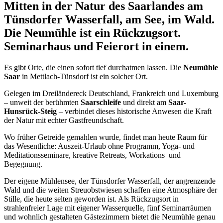
Mitten in der Natur des Saarlandes am
Tünsdorfer Wasserfall, am See, im Wald.
Die Neumühle ist ein Rückzugsort.
Seminarhaus und Feierort in einem.
Es gibt Orte, die einen sofort tief durchatmen lassen. Die
Neumühle
Saar
in Mettlach-Tünsdorf ist ein solcher Ort.
Gelegen im Dreiländereck Deutschland, Frankreich und Luxemburg
– unweit der berühmten
Saarschleife
und direkt am
Saar-
Hunsrück-Steig
– verbindet dieses historische Anwesen die Kraft
der Natur mit echter Gastfreundschaft.
Wo früher Getreide gemahlen wurde, findet man heute Raum für
das Wesentliche: Auszeit-Urlaub ohne Programm, Yoga- und
Meditationsseminare, kreative Retreats, Workations und
Begegnung.
Der eigene Mühlensee, der Tünsdorfer Wasserfall, der angrenzende
Wald und die weiten Streuobstwiesen schaffen eine Atmosphäre der
Stille, die heute selten geworden ist. Als Rückzugsort in
strahlenfreier Lage mit eigener Wasserquelle, fünf Seminarräumen
und wohnlich gestalteten Gästezimmern bietet die Neumühle genau