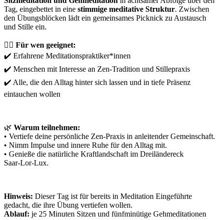
Sitzmeditation und Gehmeditation
in achtsamer Abfolge über den
Tag, eingebettet in eine
stimmige meditative Struktur
. Zwischen
den Übungsblöcken lädt ein gemeinsames Picknick zu Austausch
und Stille ein.
🧘‍♂️
Für wen geeignet:
✔️ Erfahrene Meditationspraktiker*innen
✔️ Menschen mit Interesse an Zen‑Tradition und Stillepraxis
✔️ Alle, die den Alltag hinter sich lassen und in tiefe Präsenz
eintauchen wollen
🌿
Warum teilnehmen:
• Vertiefe deine persönliche Zen‑Praxis in anleitender Gemeinschaft.
• Nimm Impulse und innere Ruhe für den Alltag mit.
• Genieße die natürliche Kraftlandschaft im Dreiländereck
Saar‑Lor‑Lux.
Hinweis:
Dieser Tag ist für bereits in Meditation Eingeführte
gedacht, die ihre Übung vertiefen wollen.
Ablauf:
je 25 Minuten Sitzen und fünfminütige Gehmeditationen